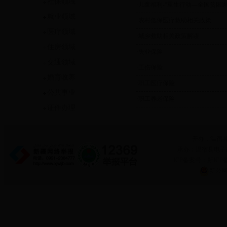
社保领域
·
儿童福利-“重生行动—全国贫困
就业领域
·
农村低保医疗救助相关政策
医疗领域
·
城乡救助相关政策解读
住房领域
·
失业保险
交通领域
·
工伤保险
婚育收养
·
职工医疗保险
公共事业
·
职工养老保险
证件办理
开办：温宿
承办：温宿县电子政务
ICP备案号：新ICP备
新公网安