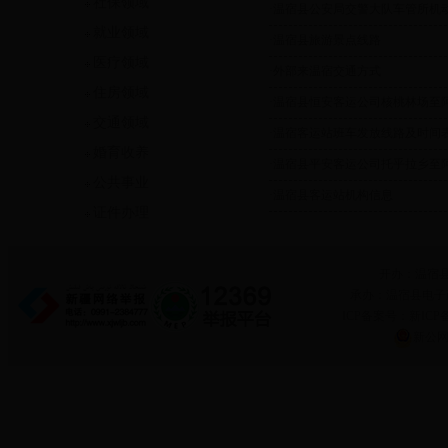
社保领域
·
温宿县公安局交警大队车管所机
就业领域
·
温宿县旅游景点线路
医疗领域
·
外部来温宿交通方式
住房领域
·
温宿县恒安客运公司核桃林场至
交通领域
·
温宿客运站班车发放线路及时间
婚育收养
·
温宿县平安客运公司托乎拉乡至阿
公共事业
·
温宿县客运站机构信息
证件办理
开办：温宿
承办：温宿县电子政务
ICP备案号：新ICP备
新公网安