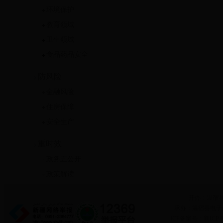
环境保护
教育领域
卫生领域
食品药品安全
防风险
金融风险
住房保障
安全生产
重时效
政务五公开
政策解读
开办：温宿
承办：温宿县电子政务
ICP备案号：新ICP备