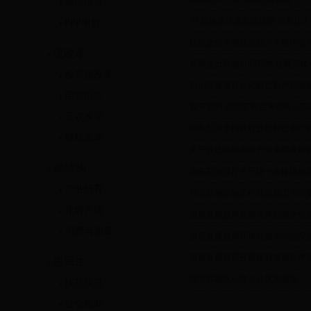
重点项目
·
挖掘地理标志资源优势 培育壮
PPP项目
·
纺织企业带动就业能力不断增强
促改革
·
新疆退出产能1163万吨 超额完
放管服改革
·
自治区煤炭行业化解过剩产能验
国资国企
·
双节期间 温宿车市迎来销售小高
三农改革
·
国务院关于钢铁行业化解过剩产
财税改革
·
关于促进纺织服装产业集聚发展
调结构
·
国务院办公厅关于进一步推进物
产业培育
·
阿克苏地区轻工行业发展工作方
化解产能
·
温宿县质监局危险化学品安全综
消费与质量
·
温宿县质监局开展危险化学品安
·
温宿县质监局开展建材市场秩序
惠民生
·
阿克苏地区小微企业优惠政策
扶贫脱贫
社会救助