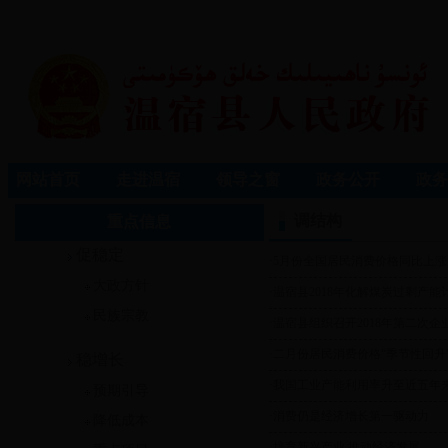
网站首页
走进温宿
领导之窗
政务公开
政务
调结构
重点信息
促稳定
·
5月份全国居民消费价格同比上涨1
大政方针
·
温宿县2018年化解煤炭过剩产
民族宗教
·
温宿县组织召开2018年第二次企
·
二月份居民消费价格“季节性回升
稳增长
·
我国工业产能利用率升至近五年
预期引导
·
消费仍是经济增长第一驱动力
降低成本
·
培育新兴产业 推动经济发展