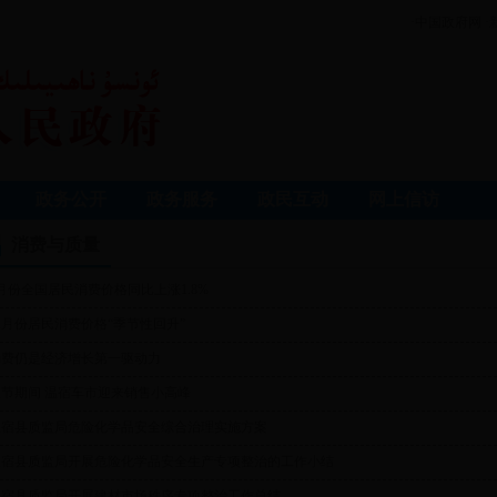
·中国政府网
·
政务公开
政务服务
政民互动
网上信访
消费与质量
月份全国居民消费价格同比上涨1.8%
二月份居民消费价格“季节性回升”
消费仍是经济增长第一驱动力
双节期间 温宿车市迎来销售小高峰
温宿县质监局危险化学品安全综合治理实施方案
温宿县质监局开展危险化学品安全生产专项整治的工作小结
温宿县质监局开展建材市场秩序专项整治工作总结