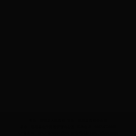
开办：温宿县人民政府 主办：温宿县政府办公室
承办：温宿县电子政务管理办公室 咨询电话：0997-4538108
ICP备案号：新ICP备10001353号 政府网站标识码：6529220001