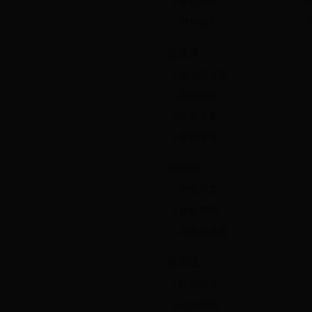
重点项目
·
温
PPP项目
促改革
放管服改革
国资国企
三农改革
财税改革
调结构
产业培育
化解产能
消费与质量
惠民生
扶贫脱贫
社会救助