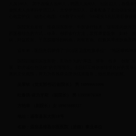
人员188人，其中在编人员86人，聘用人员80人；社区22人，各级
业技术人员本科学历22人，大专学历97人。设备配备了全自动生
心电监护仪、动态心电图、CR数字X光机、500毫安X光机等影像
医院充分发挥、维吾尔医医学、中医诊疗技术，现有维药饮片25
西医相结合的方式，传承、创新诊疗方法，发挥康复医学、妇科、
病，对盆腔炎、子宫肌瘤等妇科病，对银宵病、白癜风等皮肤病及
近年来，医院先后获得了“自治区卫生红旗单位”、“地区级精神文
医院以顺应医改形势，主动作为的“厚德、博学、传承、创新”
展，勤劳诚信创品牌”的管理理念。全院职工将倍加珍惜良好的发展
康的文化氛围，努力为各族群众提供优质服务，做出新的贡献。
吴萦钦（党支部书记/副院长） 男 18999661006
吐鲁洪·依力牙斯 （副院长） 男 13999076368
方艳华 （副院长）女 18963888337
地址：温宿县东大街18号
名称：温宿县维吾尔医医院（差额）事业单位