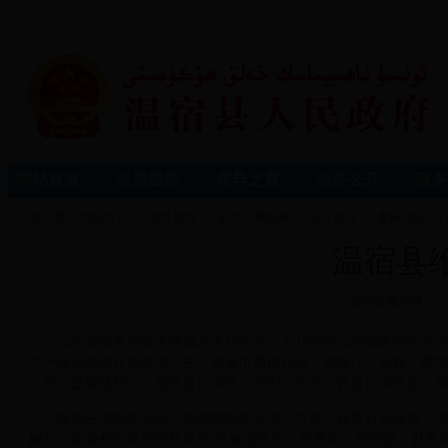
网站首页
走进温宿
领导之窗
政务公开
政务
当前位置：
网站首页
>>
政务服务
>>
重点办事服务
>>
医疗领域
>>
看病就医
>>
温宿县
温宿县政府网
温宿县维吾尔医医院成立于1985年，于1999年温宿镇医院合
为一所以维吾尔医医学为主、兼有中西医结合，集医疗、急救、教
工作。是城镇职工、居民医疗保险、新型农牧区合作医疗保险定点
医院占地面积36亩，总建筑面积9200平方米，设置有急诊科
械科、影像检验科等医技科室,并有党政办、医教科、护理部、财务科