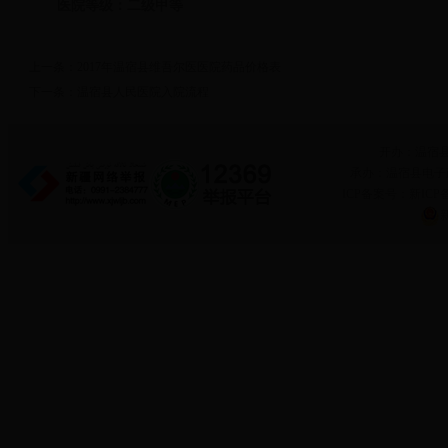
医院等级：二级甲等
上一条：
2017年温宿县维吾尔医医院药品价格表
下一条：
温宿县人民医院入院流程
开办：温宿
承办：温宿县电子政务
ICP备案号：新ICP备
新