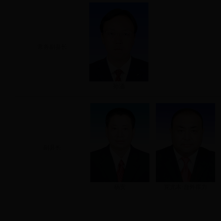
常务副县长
孙涌
副县长
杨安
克尤木·台外库力