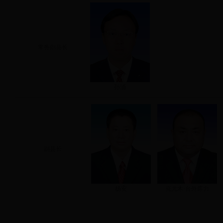
常务副县长
孙涌
副县长
杨安
克尤木·台外库力