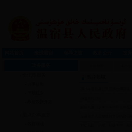
网站首页
走进温宿
领导之窗
政务公开
政务
政务服务
学前教育
中小学
全流程服务
教育领域
办事指南
·
2018年温宿县公开招聘教师简章
下载服务
·
招生惠民政策
政府数据开放
·
残疾儿童（少年）等特殊群体受
重点办事服务
·
专业技术人员继续教育证书登记
教育领域
·
对幼儿园、小学、初级中学、高