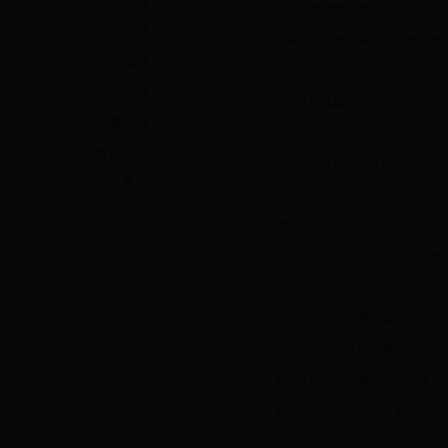
社保领域
·
中小学教师继续教育规定
就业领域
·
中等职业学校国家助学金补助政
医疗领域
·
温宿县中小学基本情况简介
住房领域
·
温宿县幼儿园基本情况介绍
交通领域
·
阿克苏地区启明学校简介
婚育收养
·
阿克苏地区启明学校机构信息
公共事业
·
“润雨计划”
证件办理
·
“励耕计划”
·
中等职业学校农村家庭经济困难
·
普通高中资助政策
·
农村义务教育经费保障机制改革
·
学前双语教育发展经费保障政策
·
关于开展2017年暑假小学和幼
·
关于印发《阿克苏地区第五个五年管