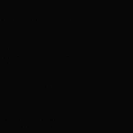
流动人员；
办理居住证的0-14周岁的流动人口可提
容执行。
）在校学生体检项目在《自治区中小学生
教体艺〔2016〕3号），以下简称《教育
规范（第三版）》和《关于进一步明确自
查项目。其中，物理检查项目要强化听
功能、肾功能、血脂胸部X线片（65岁及
民免费健康体检机构18个，参与体检的医技人
高血压4062例，脂肪肝3104例，胆结石