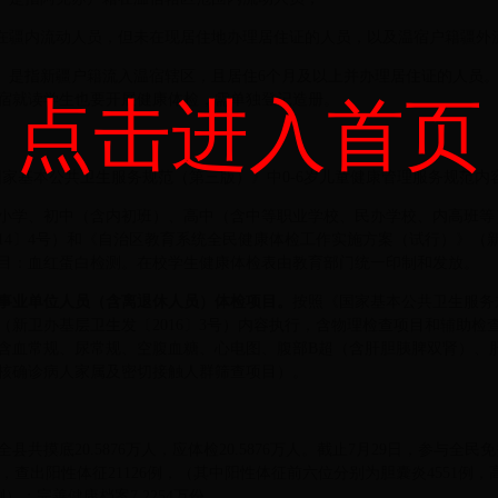
籍在疆内流动人员，但未在现居住地办理居住证的人员，以及温宿户籍疆外
。是指新疆户籍流入温宿辖区，且居住6个月及以上并办理居住证的人员。未
宿就读学生也要开展健康体检，需单独登记造册。
点击进入首页
家基本公共卫生服务规范（第三版）》中0-6岁儿童健康管理服务规范内
小学、初中（含内初班）、高中（含中等职业学校、民办学校、内高班等
14〕4号）和《自治区教育系统全民健康体检工作实施方案（试行）》（新
目：血红蛋白检测。在校学生健康体检表由教育部门统一印制和发放。
事业单位人员（含离退休人员）体检项目。
按照《国家基本公共卫生服务
（新卫办基层卫生发〔2016〕3号）内容执行，含物理检查项目和辅助检
含血常规、尿常规、空腹血糖、心电图、腹部B超（含肝胆胰脾双肾）、肝
核确诊病人家属及密切接触人群筛查项目）。
共摸底20.5876万人，应体检20.5876万人。截止7月29日，参与全
99%，查出阳性体征21126例，（其中阳性体征前六位分别为胆囊炎4551例，
1例）；完善健康档案7.2254万份。