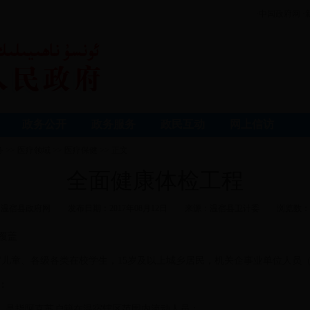
·中国政府网
·
政务公开
政务服务
政民互动
网上信访
务
>>
医疗领域
>>
医疗保健
>> 正文
全面健康体检工程
温宿县政府网
发布日期：2017年08月12日
来源：温宿县卫计委
浏览数：
覆盖
6岁儿童、各级各类在校学生，15岁及以上城乡居民，机关企事业单位人员
：
员。是指阿克苏户籍在温宿辖区范围内流动人员；