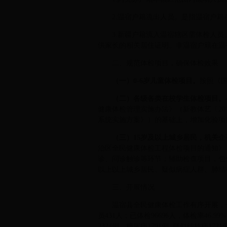
2.温宿户籍流出人员。是指温宿户
3.新疆户籍流入温宿辖区需体检人员
供家长的相关居住证明。非温宿户籍在温
二、规范体检项目，确保体检效果
（一）
0-6
岁儿童体检项目。
按照《国
（二）各级各类在校学生体检项目。
健康体检管理实施办法》（新教体艺〔20
系统实施方案》）的基础上，增加化验项
（三）
15
岁及以上城乡居民，机关企
治区全民健康体检工程体检项目的通知》
诊、问诊触诊等环节；辅助检查项目，包
以上以上城乡居民、疑似病症人群、肺结
三、开展情况
温宿县全民健康体检工作有序开展，全县
员431人；已体检96696人，体检率46.
2324例，糖尿病1791例, 疑似结核病172