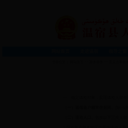
网站首页
走进温宿
领导之窗
当前位置：
网站首页
>>
政务服务
>>
重点办事服
一、确定体检对象，实现体检人群全
（一）温宿县户籍常住居民。
指0-
（二）流动人口。
包括以下三类人群
1.阿克苏户籍本辖区范围内流动人