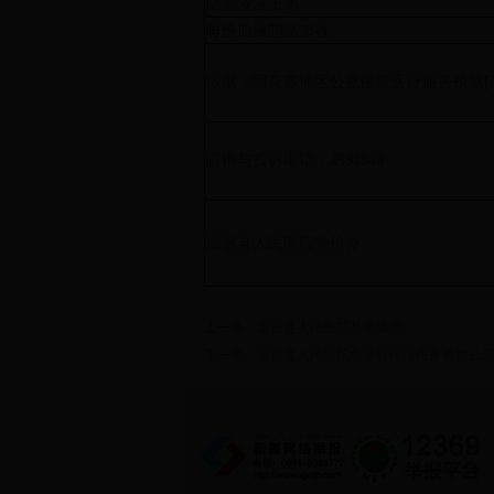
阴道灌洗上药
每份血液制品加收
依据：阿克苏地区公立医院医疗服务价格[201
咨询与投诉电话：4534649
温宿县人民医院物价办
上一条：
温宿县人民医院基本情况
下一条：
温宿县人民医院急诊科医疗服务价格公