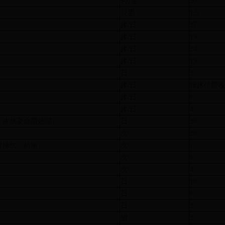
5公里
30
公里
1.5
床/日
37
床/日
19
床/日
24
床/日
13
日
3
床/日
按床位费收
床/日
6
床/日
4
、皮肤及会阴处理）
日
36
次
26
管排气、药浴）
次
7
次
8
次
4
日
10
日
6
日
3
组
3