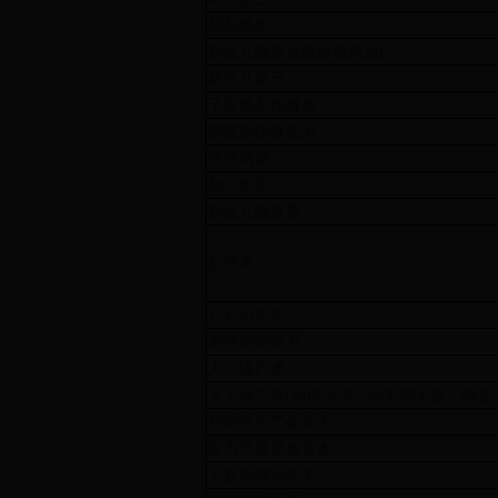
死胎接生
新生儿辐射台照射抢救治疗
新生儿复苏
子宫颈裂伤缝合
阴道裂伤缝合术
阴道填塞
胎心监测
新生儿筛查费
刮宫术
产后刮宫术
葡萄胎刮宫术
人工流产术
人工流产术(疤痕子宫、哺乳期子宫、畸形
药物性引产处置术
宫内节育器放置术
子宫内膜活检术