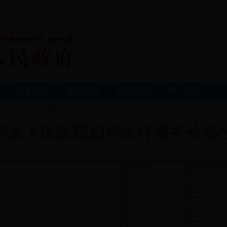
·中国政府网
·
政务公开
政务服务
政民互动
网上信访
务
>>
医疗领域
>>
看病就医
>> 正文
宿县人民医院妇科医疗服务价格
温宿县政府网
发布日期：2017年08月31日
浏览数：
计价单位
收费标准(元
日
5
次/人
41
次/人
25
次
8