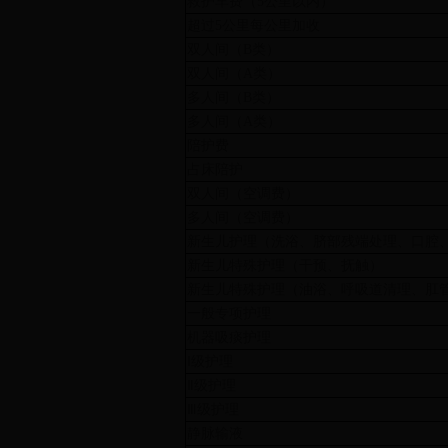
救护车费（5公里以内）
超过5公里每公里加收
双人间（B类）
双人间（A类）
多人间（B类）
多人间（A类）
陪护费
占床陪护
双人间（空调费）
多人间（空调费）
新生儿护理（洗浴、脐部残端处理、口腔
新生儿特殊护理（干预、抚触）
新生儿特殊护理（油浴、呼吸道清理、肛
一般专项护理
机器吸痰护理
Ⅰ级护理
Ⅱ级护理
Ⅲ级护理
静脉输液