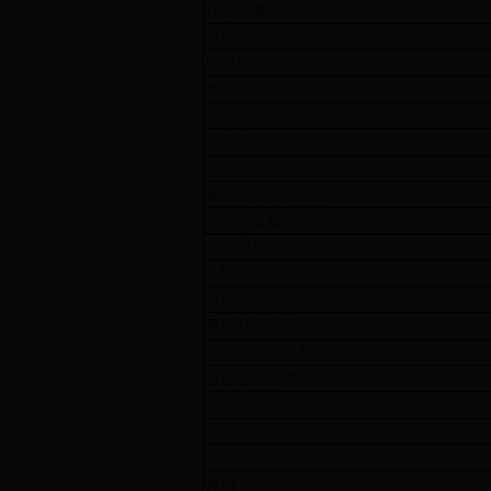
静脉采血
静脉注射
肌肉皮下注射
大抢救
中抢救
小抢救
雾化吸入
氧动雾化氧气吸入
中心给氧氧气吸入
冷热湿敷
一般物理降温
引流管冲洗
更换引流装置
微量泵、输液泵加收
心脏电除颤术
心电监护
指脉氧监测
鼻饲管置管
鼻饲