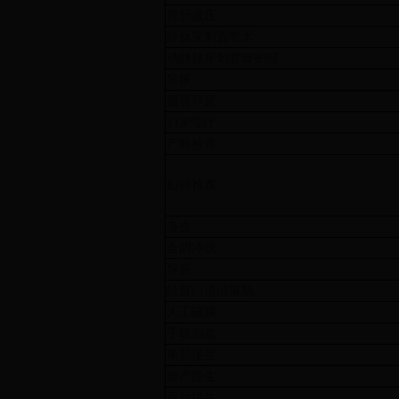
胃肠减压
静脉穿刺置管术
动静脉穿刺置管护理
导尿
留置导尿
TDP理疗
产科检查
妇科检查
备皮
会阴冲洗
导尿
经肛门清洁灌肠
人工破膜
手取胎盘
单胎接生
难产接生
双胎接生