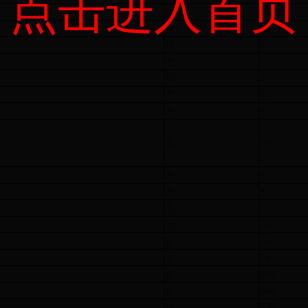
点击进入首页
次
9
次
23
日
6
次
7
日
3
次
8
次
8
次
10
次
8
次
8
次
7
次
20
次
28
次
34
次
480
次
660
次
600