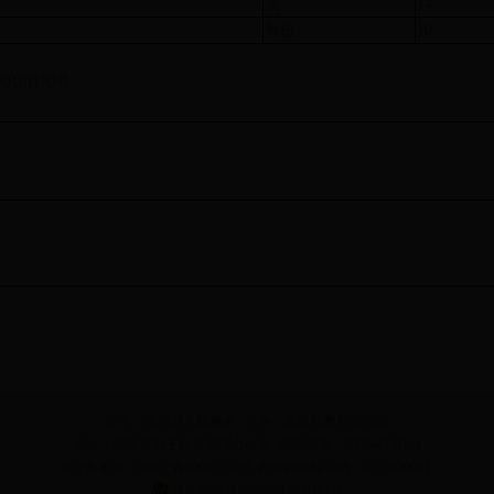
次
14
每份
10
6]170号
示
开办：温宿县人民政府 主办：温宿县政府办公室
承办：温宿县电子政务管理办公室 咨询电话：0997-4538108
ICP备案号：新ICP备10001353号 政府网站标识码：6529220001
新公网安备65292202000101号