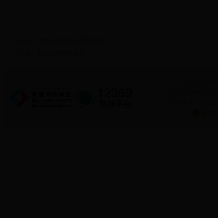
上一条：
木材运输许可申请办理流程
下一条：
商品房预售审批表
开办：温宿
承办：温宿县电子政务
ICP备案号：新ICP备
新公网安