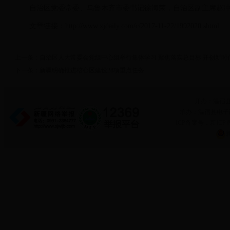
自治区党委常委、乌鲁木齐市委书记徐海荣，自治区副主席赵
文章链接：http://www.xjdaily.com/c/2017-11-22/1992020.shtml
上一条：
自治区人大常委会党组中心组举行集体学习 聚焦落实总目标 开创新时
下一条：
新疆明确推进核心区建设28项重点任务
开办：温宿
承办：温宿县电子政务
ICP备案号：新ICP备
新