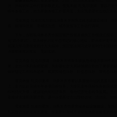
新疆亚欧网讯
记者袁蕾报道：21日，自治区党委副书记、自治
况，并就明年工作打算听取意见。雪克来提·扎克尔强调，要以习近
明年各项工作，努力开创各项工作新局面，为实现新疆社会稳定和
雪克来提·扎克尔先后前往乌鲁木齐市珠江路东延建设项目、国
看，就项目进展、老城区改造、城市发展等工作进行调研。
下午，在听取乌鲁木齐市固定资产投资及相关工作情况汇报后，
化“四个意识”，坚决维护习近平总书记的核心地位，坚决维护党中
要深入学习贯彻党的十九大精神，坚定坚决用习近平新时代中国特
决策部署落到实处、见到实效。
雪克来提·扎克尔强调，乌鲁木齐市在全疆反恐维稳大棋局中肩
重，拿出一系列实招硬招，为全疆社会大局持续稳定作出了重要贡
做好稳定工作结合起来，紧紧围绕总目标、盯住总目标、聚焦总目
雪克来提·扎克尔要求，乌鲁木齐市要认真贯彻自治区党委九届
上，全力以赴完成今年各项目标任务，为全区全年目标任务的完成发
结构优化升级，建设现代化经济体系，推动经济社会科学发展。坚
蓝地绿水清的美丽首府。进一步提高社会治理社会化、法治化、智
雪克来提·扎克尔要求，乌鲁木齐市要突出基础设施建设，加快
扎实推进国际陆港区建设，探索新时期城市基础设施建设融资的科