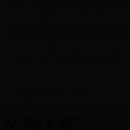
制度优势，完善治理体系，压实工作责任，广泛发动群众，走中国
习近平指出，党的十八大以来，国家禁毒委和各地区、各有关
习近平强调，禁毒工作事关国家安危、民族兴衰、人民福祉，
整治力度，坚决摧毁制贩毒团伙网络，深挖涉毒黑恶势力及其“保护
体，深入开展毒品预防宣传教育，在全社会形成自觉抵制毒品的浓
1987年12月，第42届联合国大会决议，正式将每年6月26日
文章链接：http://www.gov.cn/xinwen/2018-06/25/content_5301084
上一条：
韩正会见香港特别行政区行政长官林郑月娥
下一条：
王勇在北京调研中央企业
开办：温宿
承办：温宿县电子政务
ICP备案号：新ICP备